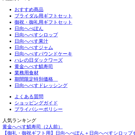
おすすめ商品
ブライダル用ギフトセット
御祝・御礼用ギフトセット
日向へべぽん
日向へべすシロップ
日向へべす果汁
日向へべすジャム
日向へべすパウンドケーキ
ハレの日ダックワーズ
黄金へべす鯖寿司
業務用食材
期間限定特別価格
日向へべすドレッシング
よくある質問
ショッピングガイド
プライバシーポリシー
人気ランキング
黄金へべす鯖寿司（2人前）
【御礼・御祝ギフト用】日向へべぽん＋日向へべすシロップ