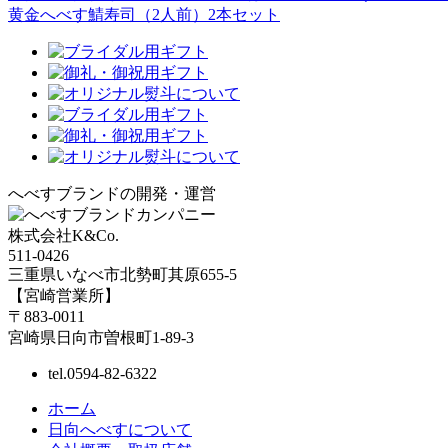
黄金へべす鯖寿司（2人前）2本セット
へべすブランドの開発・運営
株式会社K&Co.
511-0426
三重県いなべ市北勢町其原655-5
【宮崎営業所】
〒883-0011
宮崎県日向市曽根町1-89-3
tel.
0594-82-6322
ホーム
日向へべすについて